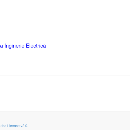
a Inginerie Electrică
che License v2.0
.