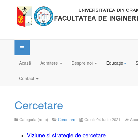
Acasă
Admitere
Despre noi
Educație
S
Contact
Cercetare
Categoria (ro-ro)
Cercetare
Creat: 04 Iunie 2021
Acce
Viziune si strategie de cercetare