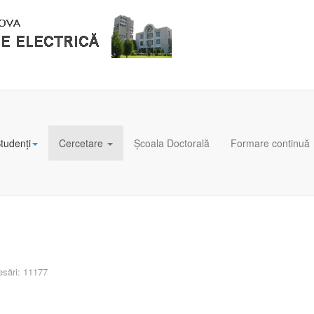
tudenți
Cercetare
Școala Doctorală
Formare continuă
sări: 11177