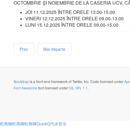
OCTOMBRIE ȘI NOIEMBRIE DE LA CASERIA UCV, C
JOI 11.12.2025 ÎNTRE ORELE 13.00-15.00
VINERI 12.12.2025 ÎNTRE ORELE 09.00-13.00
LUNI 15.12.2025 ÎNTRE ORELE 09.00-1
Prec
Mai departe
Bootstrap
is a front-end framework of Twitter, Inc. Code licensed under
Apa
Font Awesome
font licensed under
SIL OFL 1.1
.
旺商聊
旺商聊
旺商聊
QuickQ
汽水音乐