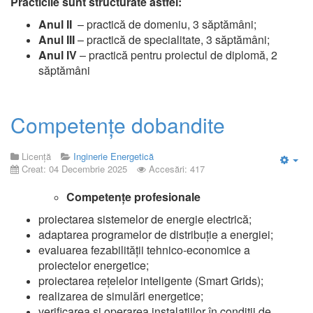
Practicile sunt structurate astfel:
Anul II
– practică de domeniu, 3 săptămâni;
Anul III
– practică de specialitate, 3 săptămâni;
Anul IV
– practică pentru proiectul de diplomă, 2
săptămâni
Competențe dobandite
Licență
Inginerie Energetică
Creat: 04 Decembrie 2025
Accesări: 417
Emp
Competențe profesionale
proiectarea sistemelor de energie electrică;
adaptarea programelor de distribuție a energiei;
evaluarea fezabilității tehnico-economice a
proiectelor energetice;
proiectarea rețelelor inteligente (Smart Grids);
realizarea de simulări energetice;
verificarea și operarea instalațiilor în condiții de