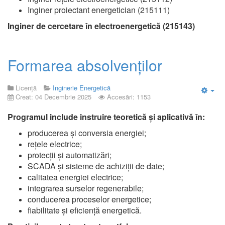
Inginer proiectant energetician (215111)
Inginer de cercetare în electroenergetică (215143)
Formarea absolvenților
Licență
Inginerie Energetică
Creat: 04 Decembrie 2025
Accesări: 1153
Emp
Programul include instruire teoretică și aplicativă în:
producerea și conversia energiei;
rețele electrice;
protecții și automatizări;
SCADA și sisteme de achiziții de date;
calitatea energiei electrice;
integrarea surselor regenerabile;
conducerea proceselor energetice;
fiabilitate și eficiență energetică.