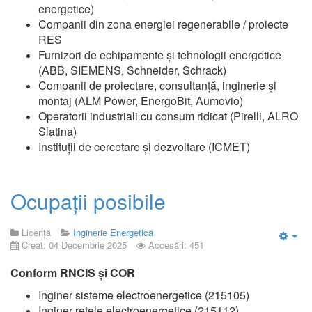
energetice)
Companii din zona energiei regenerabile / proiecte
RES
Furnizori de echipamente și tehnologii energetice
(ABB, SIEMENS, Schneider, Schrack)
Companii de proiectare, consultanță, inginerie și
montaj (ALM Power, EnergoBit, Aumovio)
Operatorii industriali cu consum ridicat (Pirelli, ALRO
Slatina)
Instituții de cercetare și dezvoltare (ICMET)
Ocupații posibile
Licență
Inginerie Energetică
Creat: 04 Decembrie 2025
Accesări: 451
Emp
Conform RNCIS și COR
Inginer sisteme electroenergetice (215105)
Inginer rețele electroenergetice (215112)