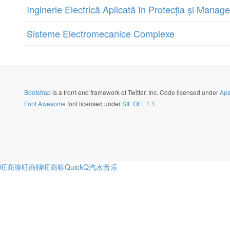
Inginerie Electrică Aplicată în Protecția și Manag
Sisteme Electromecanice Complexe
Bootstrap
is a front-end framework of Twitter, Inc. Code licensed under
Apa
Font Awesome
font licensed under
SIL OFL 1.1
.
旺商聊
旺商聊
旺商聊
QuickQ
汽水音乐