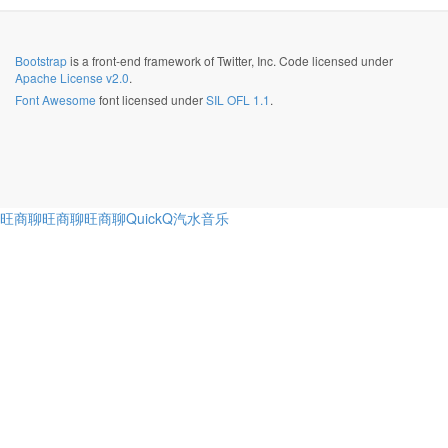
Bootstrap
is a front-end framework of Twitter, Inc. Code licensed under
Apache License v2.0
.
Font Awesome
font licensed under
SIL OFL 1.1
.
旺商聊
旺商聊
旺商聊
QuickQ
汽水音乐