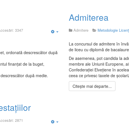
Admiterea
ccesări: 3347
Admitere
Metodologie Licen
Empty
La concursul de admitere în învăţ
de liceu cu diplomă de bacalaure
buget, ordonată descrescător după
De asemenea, pot candida la admite
ântul finanţat de la buget,
membre ale Uniunii Europene, ai 
Confederaţiei Elveţiene în aceleaş
tă descrescător după medie.
ceea ce privesc taxele de şcolari
Citește mai departe...
staţiilor
ccesări: 2871
Empty