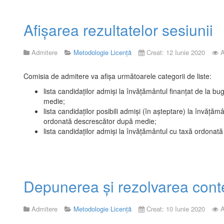
Afișarea rezultatelor sesiunii
Admitere
Metodologie Licență
Creat: 12 Iunie 2020
A
Comisia de admitere va afişa următoarele categorii de liste:
lista candidaţilor admişi la învăţământul finanţat de la 
medie;
lista candidaţilor posibili admişi (în aşteptare) la învăţăm
ordonată descrescător după medie;
lista candidaţilor admişi la învăţământul cu taxă ordona
Depunerea şi rezolvarea conte
Admitere
Metodologie Licență
Creat: 10 Iunie 2020
A