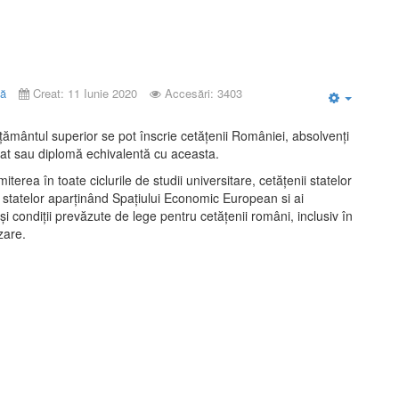
ță
Creat: 11 Iunie 2020
Accesări: 3403
Empty
ământul superior se pot înscrie cetăţenii României, absolvenţi
at sau diplomă echivalentă cu aceasta.
rea în toate ciclurile de studii universitare, cetăţenii statelor
statelor aparţinând Spaţiului Economic European si ai
i condiţii prevăzute de lege pentru cetăţenii români, inclusiv în
zare.