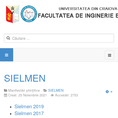
SIELMEN
Manifestări științifice
SIELMEN
Creat: 25 Noiembrie 2021
Accesări: 2753
Emp
Sielmen 2019
Sielmen 2017