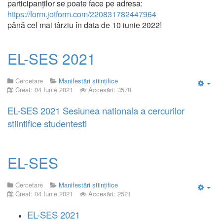
participanților se poate face pe adresa:
https://form.jotform.com/220831782447964
până cel mai târziu în data de 10 iunie 2022!
EL-SES 2021
Cercetare
Manifestări științifice
Creat: 04 Iunie 2021
Accesări: 3578
Emp
EL-SES 2021 Sesiunea nationala a cercurilor
stiintifice studentesti
EL-SES
Cercetare
Manifestări științifice
Creat: 04 Iunie 2021
Accesări: 2521
Emp
EL-SES 2021