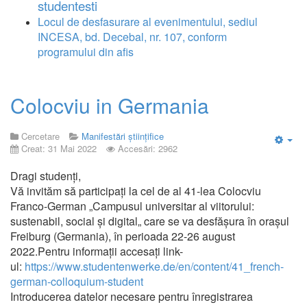
studentesti
Locul de desfasurare al evenimentului, sediul
INCESA, bd. Decebal, nr. 107, conform
programului din afis
Colocviu in Germania
Cercetare
Manifestări științifice
Creat: 31 Mai 2022
Accesări: 2962
Emp
Dragi studenți,
Vă invităm să participați la cel de al 41-lea Colocviu
Franco-German „Campusul universitar al viitorului:
sustenabil, social și digital„ care se va desfășura în orașul
Freiburg (Germania), în perioada 22-26 august
2022.Pentru informații accesați link-
ul:
https://www.studentenwerke.de/en/content/41_french-
german-colloquium-student
Introducerea datelor necesare pentru înregistrarea